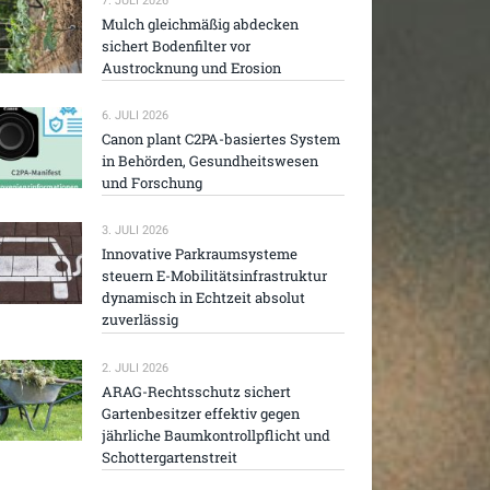
7. JULI 2026
Mulch gleichmäßig abdecken
sichert Bodenfilter vor
Austrocknung und Erosion
6. JULI 2026
Canon plant C2PA-basiertes System
in Behörden, Gesundheitswesen
und Forschung
3. JULI 2026
Innovative Parkraumsysteme
steuern E-Mobilitätsinfrastruktur
dynamisch in Echtzeit absolut
zuverlässig
2. JULI 2026
ARAG-Rechtsschutz sichert
Gartenbesitzer effektiv gegen
jährliche Baumkontrollpflicht und
Schottergartenstreit