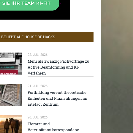
BELIEBT AUF HOUSE OF HACKS
22. JULI 2026
Mehr als zwanzig Fachvorträge zu
Active Beamforming und KI-
Verfahren
21. JULI 2026
Fortbildung vereint theoretische
Einheiten und Praxisübungen im
artefact Zentrum
20. JULI 2026
Tierarzt und
Veterinäramtkorrespondenz