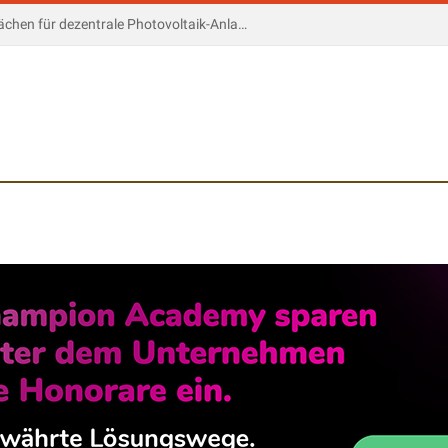
Projektentwickler suchen freie Flächen für dezentrale Photovoltaik-Anlagen und multifunktional