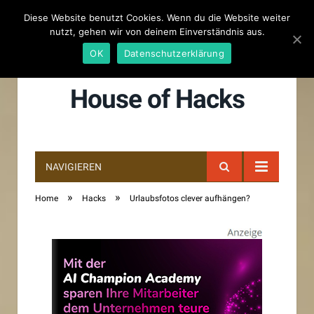
CRAFTED:
Diese Website benutzt Cookies. Wenn du die Website weiter
nutzt, gehen wir von deinem Einverständnis aus.
Projektentwickler suchen freie Flächen für dezentrale Photovoltaik-Anlagen und multifunktional
OK
Datenschutzerklärung
House of Hacks
NAVIGIEREN
»
»
Home
Hacks
Urlaubsfotos clever aufhängen?